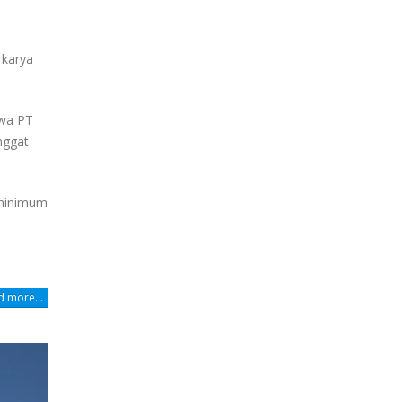
m
 karya
hwa PT
nggat
 minimum
 more...