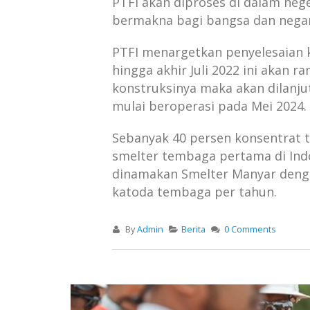
PTFI akan diproses di dalam neg
bermakna bagi bangsa dan negara
PTFI menargetkan penyelesaian 
hingga akhir Juli 2022 ini akan r
konstruksinya maka akan dilanj
mulai beroperasi pada Mei 2024.
Sebanyak 40 persen konsentrat t
smelter tembaga pertama di Indo
dinamakan Smelter Manyar dengan
katoda tembaga per tahun.
By
Admin
Berita
0 Comments