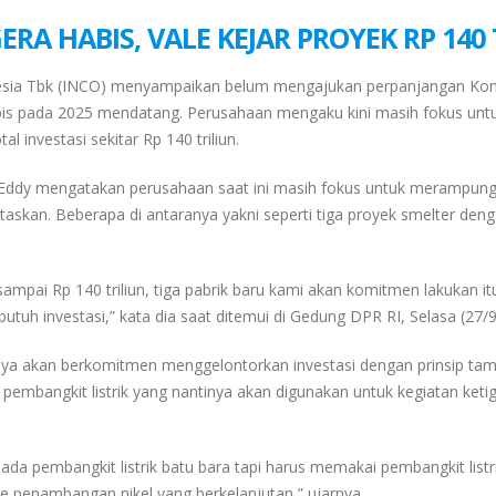
A HABIS, VALE KEJAR PROYEK RP 140 
esia Tbk (INCO) menyampaikan belum mengajukan perpanjangan Kon
is pada 2025 mendatang. Perusahaan mengaku kini masih fokus unt
 investasi sekitar Rp 140 triliun.
y Eddy mengatakan perusahaan saat ini masih fokus untuk merampun
askan. Beberapa di antaranya yakni seperti tiga proyek smelter deng
 sampai Rp 140 triliun, tiga pabrik baru kami akan komitmen lakukan 
utuh investasi,” kata dia saat ditemui di Gedung DPR RI, Selasa (27/
nya akan berkomitmen menggelontorkan investasi dengan prinsip ta
ri pembangkit listrik yang nantinya akan digunakan untuk kegiatan keti
 ada pembangkit listrik batu bara tapi harus memakai pembangkit listr
 ke penambangan nikel yang berkelanjutan,” ujarnya.