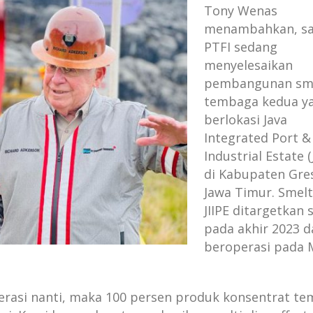
Tony Wenas
menambahkan, saa
PTFI sedang
menyelesaikan
pembangunan sm
tembaga kedua y
berlokasi Java
Integrated Port &
Industrial Estate (J
di Kabupaten Gres
Jawa Timur. Smelt
JIIPE ditargetkan 
pada akhir 2023 d
beroperasi pada 
erasi nanti, maka 100 persen produk konsentrat t