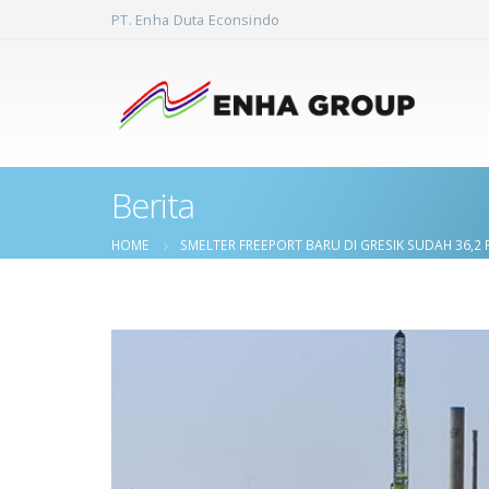
PT. Enha Duta Econsindo
Berita
HOME
SMELTER FREEPORT BARU DI GRESIK SUDAH 36,2