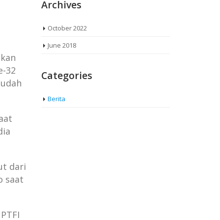
Archives
October 2022
June 2018
ukan
e-32
Categories
udah
Berita
aat
dia
t dari
o saat
 PTFI