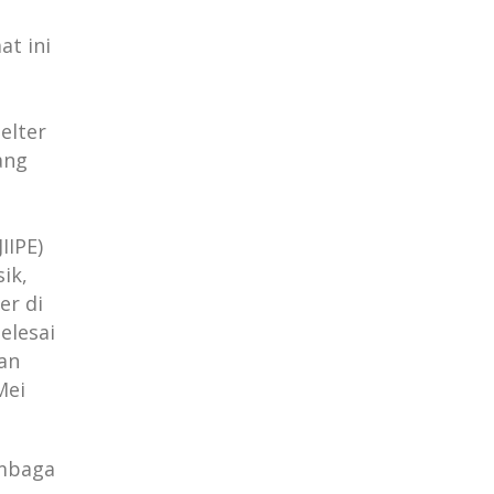
t ini
elter
ang
IIPE)
ik,
er di
selesai
an
Mei
embaga