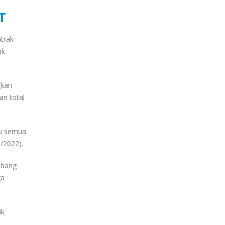
T
trak
uk
gkan
an total
itu semua
9/2022).
mbang
ga
ik