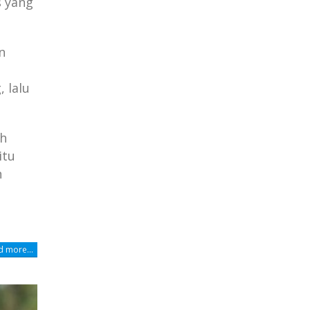
s yang
n
 lalu
ah
itu
n
 more...