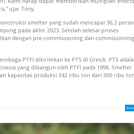
eri. Kami harap dapat memberikan multiplier effect
,” ujar Tony.
konstruksi smelter yang sudah mencapai 36,2 perse
ampung pada akhir 2023. Setelah selesai proses
utkan dengan pre-commissioning dan commissioning,
embaga PTFI dikirimkan ke PTS di Gresik. PTS adal
nesia yang dibangun oleh PTFI pada 1996. Smelter 
 kapasitas produksi 342 ribu ton dari 300 ribu to
Read