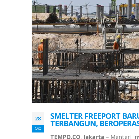
SMELTER FREEPORT BARU
28
TERBANGUN, BEROPERASI
Oct
TEMPO.CO
,
Jakarta
– Menteri In