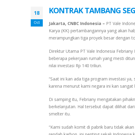
KONTRAK TAMBANG SEGER
18
Oct
Jakarta, CNBC Indonesia –
PT Vale Indon
Karya (KK) pertambangannya yang akan hab
merampungkan tiga proyek besar dengan total
Direktur Utama PT Vale Indonesia Febrian
beberapa pekerjaan rumah yang mesti ditunt
nilai investasi Rp 140 triliun.
“Saat ini kan ada tiga program investasi ya,
karena menurut kami negara ini kan sangat b
Di samping itu, Febriany mengatakan pihak
berkelanjutan. Hal tersebut dapat dilihat da
smelter itu.
“Kami sudah komit di pabrik baru tidak akan
rendah karbon, ini penting sekali Indonesia