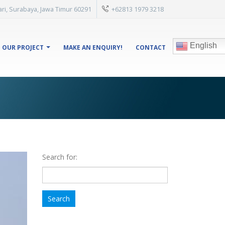
isari, Surabaya, Jawa Timur 60291
+62813 1979 3218
English
OUR PROJECT
MAKE AN ENQUIRY!
CONTACT
Search for: